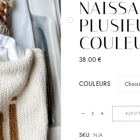
NAISSA
PLUSIE
COULE
38.00
€
COULEURS
Chois
AJOU
Couverture naissance - plus
Alternative:
SKU:
N/A