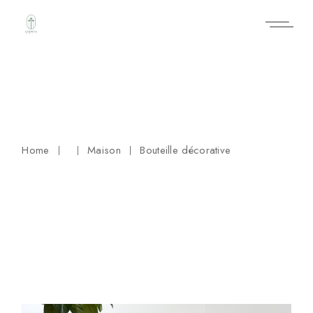
Skip
to
the
content
Home
Maison
Bouteille décorative