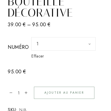
BOUTEILLE
DÉCORATIVE
39.00
€
–
95.00
€
PLAGE
DE
PRIX :
39.00 €
1
À
NUMÉRO
95.00 €
Effacer
95.00
€
AJOUTER AU PANIER
Bouteille décorative quantity
Alternative:
SKU:
N/A